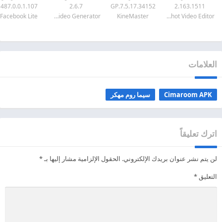
487.0.0.1.107
2.6.7
7.5.17.34152.GP
2.163.1511
Facebook Lite
Ask AI GirlFriend & AI Video Generator
KineMaster
InShot Video Editor
العلامات
Cimaroom APK
سيما روم مهكر
اترك تعليقاً
لن يتم نشر عنوان بريدك الإلكتروني.
الحقول الإلزامية مشار إليها بـ
*
التعليق
*