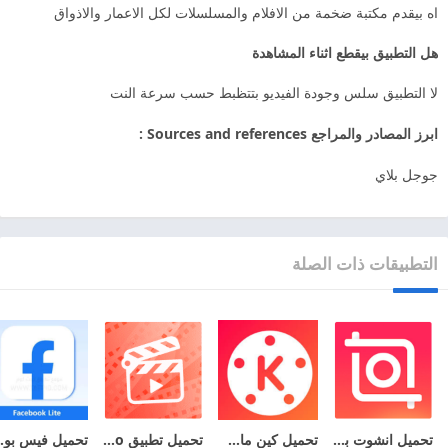
اه بيقدم مكتبة ضخمة من الافلام والمسلسلات لكل الاعمار والاذواق
هل التطبيق بيقطع اثناء المشاهدة
لا التطبيق سلس وجودة الفيديو بتتظبط حسب سرعة النت
ابرز المصادر والمراجع Sources and references :
جوجل بلاي
التطبيقات ذات الصلة
تحميل انشوت برو مهكر 2026 InShot Pro MOD + APK اخر اصدار للاندرويد
تحميل كين ماستر مهكر 2026 KineMaster MOD + APK اخر اصدار للأندرويد
تحميل تطبيق VCUT Pro مهكر 2026 اخر اصدار APK + MOD للاندرويد
تحميل فيس بوك لايت 26