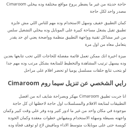
حاجة حديثة من غير ما يضطر يروح مواقع مختلفة وده بيخلي Cimaroom
مصدر واحد لكل حاجة
كمان التطبيق خفيف وسهل الاستخدام وده مهم للناس اللي مش عايزة
تطبيق تقيل يشغل مساحة كبيرة على الموبايل وده بيخلي التشغيل سلس
من غير مشاكل تقنية وواجهة التطبيق منظمة وواضحة يعني اي حد يقدر
يتعامل معاه من اول مرة
ميزة اخيرة انك ممكن تعمل قائمة مفضلة للحاجات اللي تحب تتابعها بعدين
وده بيسهل ترتيب المشاهدة والتخطيط للمتابعة بشكل مرتب وده مهم جدا
لو بتحب تتابع حلقات مسلسل يوميا او تحضر افلام على مراحل
رايي الشخصي عن تنزيل سيما روم Cimaroom
انا جربت تطبيق Cimaroom مهكر وبصراحة شايف انه من افضل
التطبيقات لمتابعة الافلام والمسلسلات اول حاجة لاحظتها ان كل حاجة
موجودة في مكان واحد من غير ما ادور كتير وده وفر علي وقت كبير وكمان
واجهته بسيطة وسهلة الاستخدام ومفيهاش خطوات معقدة وكمان الجودة
كويسة حتى على موبايلات متوسط الاداء ومافيش لاج او توقف فجأة وده