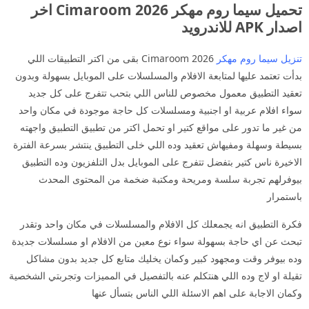
تحميل سيما روم مهكر 2026 Cimaroom اخر
اصدار APK للاندرويد
تنزيل سيما روم مهكر
2026 Cimaroom بقى من اكتر التطبيقات اللي
بدأت تعتمد عليها لمتابعة الافلام والمسلسلات على الموبايل بسهولة وبدون
تعقيد التطبيق معمول مخصوص للناس اللي بتحب تتفرج على كل جديد
سواء افلام عربية او اجنبية ومسلسلات كل حاجة موجودة في مكان واحد
من غير ما تدور على مواقع كتير او تحمل اكتر من تطبيق التطبيق واجهته
بسيطة وسهلة ومفيهاش تعقيد وده اللي خلى التطبيق ينتشر بسرعة الفترة
الاخيرة ناس كتير بتفضل تتفرج على الموبايل بدل التلفزيون وده التطبيق
بيوفرلهم تجربة سلسة ومريحة ومكتبة ضخمة من المحتوى المحدث
باستمرار
فكرة التطبيق انه يجمعلك كل الافلام والمسلسلات في مكان واحد وتقدر
تبحث عن اي حاجة بسهولة سواء نوع معين من الافلام او مسلسلات جديدة
وده بيوفر وقت ومجهود كبير وكمان يخليك متابع كل جديد بدون مشاكل
تقيلة او لاج وده اللي هنتكلم عنه بالتفصيل في المميزات وتجربتي الشخصية
وكمان الاجابة على اهم الاسئلة اللي الناس بتسأل عنها