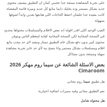
خلى تجربة المشاهدة ممتعة جدا عجبني كمان ان التطبيق بيضيف محتوى
جديد بشكل مستمر وده يخليك دايما متابع كل جديد وميزة قائمة المفضلة
كانت مفيدة جدا علشان احفظ الحاجات اللي هتابعها بعدين وابدأ اشوفها
بسهولة
العيب الوحيد اللي اقدر اقوله انه بعض الافلام والمسلسلات محتواها محدود
في النسخة المجانية لكن النسخة المجانية كفاية لمعظم الناس وبتوفر
محتوى كبير بدون دفع بشكل عام التطبيق ممتاز ومفيد لاي حد بيحب يتابع
افلام ومسلسلات بشكل مستمر وانا بنصح بيه لأي حد عايز تجربة مشاهدة
سهلة وممتعة بدون مشاكل
بعض الاسئلة الشائعة عن سيما روم مهكر 2026
Cimaroom
هل تطبيق
سيما
روم مجاني
نعم التطبيق مجاني وفيه مميزات اضافية اختيارية
هل محتواه شامل