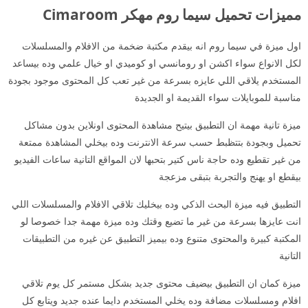
مميزات تحميل سيما روم مهكر Cimaroom
اول ميزة في سيما روم انه بيقدم مكتبة ضخمة من الافلام والمسلسلات
لكل الانواع سواء اكشن او رومانسي او كوميدي او خيال علمي وده بيساعد
المستخدم يلاقي اللي عايزه بسرعة من غير تعب كل المحتوى موجود بجودة
مناسبة للموبايلات سواء القديمة او الجديدة
ميزة تانية مهمة ان التطبيق بيتيح مشاهدة المحتوى اونلاين بدون مشاكل
تحميل وبجودة بتتظبط حسب سرعة الانترنت وده بيخلي المشاهدة ممتعة
من غير تقطيع وده حاجة ناس كتير بتحبها لان المواقع التانية ساعات الفيديو
بيقطع او يهنج والتجربة بتبقى مزعجة
التطبيق فيه ميزة البحث الذكي وده بيخليك تلاقي الافلام والمسلسلات اللي
انت عايزها بسرعة من غير ما تضيع وقتك وده ميزة مهمة جدا خصوصا لو
المكتبة كبيرة والمحتوى متنوع وده بيميز التطبيق عن غيره من التطبيقات
التانية
ميزة كمان ان التطبيق بيضيف محتوى جديد بشكل مستمر كل يوم تلاقي
افلام ومسلسلات مضافة وده يخلي المستخدم دايما عنده جديد ويتابع كل