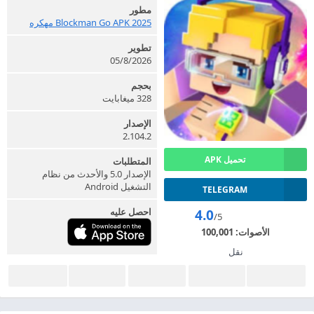
مطور
2025 Blockman Go APK مهكره
تطوير
05/8/2026
بحجم
328 ميغابايت
الإصدار
2.104.2
تحميل APK
المتطلبات
الإصدار 5.0 والأحدث من نظام
التشغيل Android
TELEGRAM
احصل عليه
4.0
/5
الأصوات:
100,001
نقل