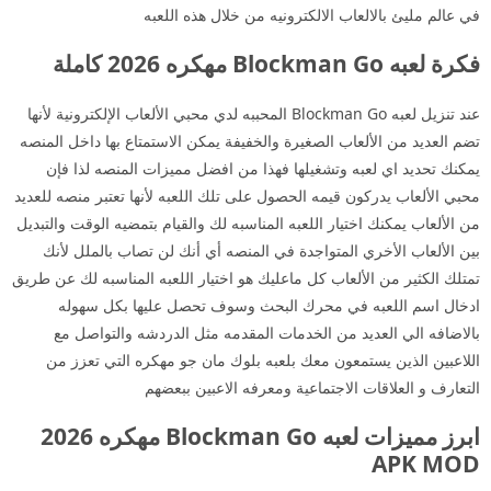
في عالم مليئ بالالعاب الالكترونيه من خلال هذه اللعبه
فكرة لعبه Blockman Go مهكره 2026 كاملة
عند تنزيل لعبه Blockman Go المحببه لدي محبي الألعاب الإلكترونية لأنها
تضم العديد من الألعاب الصغيرة والخفيفة يمكن الاستمتاع بها داخل المنصه
يمكنك تحديد اي لعبه وتشغيلها فهذا من افضل مميزات المنصه لذا فإن
محبي الألعاب يدركون قيمه الحصول على تلك اللعبه لأنها تعتبر منصه للعديد
من الألعاب يمكنك اختيار اللعبه المناسبه لك والقيام بتمضيه الوقت والتبديل
بين الألعاب الأخري المتواجدة في المنصه أي أنك لن تصاب بالملل لأنك
تمتلك الكثير من الألعاب كل ماعليك هو اختيار اللعبه المناسبه لك عن طريق
ادخال اسم اللعبه في محرك البحث وسوف تحصل عليها بكل سهوله
بالاضافه الي العديد من الخدمات المقدمه مثل الدردشه والتواصل مع
اللاعبين الذين يستمعون معك بلعبه بلوك مان جو مهكره التي تعزز من
التعارف و العلاقات الاجتماعية ومعرفه الاعبين ببعضهم
ابرز مميزات لعبه Blockman Go مهكره 2026
APK MOD