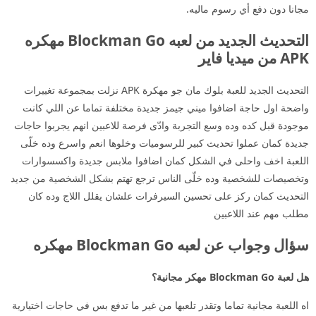
مجانا دون دفع أي رسوم ماليه.
التحديث الجديد من لعبه Blockman Go مهكره
APK من ميديا فاير
التحديث الجديد للعبة بلوك مان جو مهكرة APK نزلت بمجموعة تغييرات
واضحة اول حاجة اضافوا ميني جيمز جديدة مختلفة تماما عن اللي كانت
موجودة قبل كده وده وسع التجربة وادّى فرصة للاعبين انهم يجربوا حاجات
جديدة كمان عملوا تحديث كبير للرسوميات وخلوها انعم واسرع وده خلّى
اللعبة اخف واحلى في الشكل كمان اضافوا ملابس جديدة واكسسوارات
وتخصيصات للشخصية وده خلّى الناس ترجع تهتم بشكل الشخصية من جديد
التحديث كمان ركز على تحسين السيرفرات علشان يقلل اللاج وده كان
مطلب مهم عند اللاعبين
سؤال وجواب عن لعبه Blockman Go مهكره
هل لعبة Blockman Go مهكر مجانية؟
اه اللعبة مجانية تماما وتقدر تلعبها من غير ما تدفع بس في حاجات اختيارية