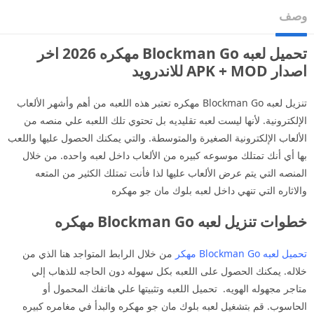
وصف
تحميل لعبه Blockman Go مهكره 2026 اخر
اصدار APK + MOD للاندرويد
تنزيل لعبه Blockman Go مهكره تعتبر هذه اللعبه من أهم وأشهر الألعاب
الإلكترونية. لأنها ليست لعبه تقليديه بل تحتوي تلك اللعبه علي منصه من
الألعاب الإلكترونية الصغيرة والمتوسطة. والتي يمكنك الحصول عليها واللعب
بها أي أنك تمتلك موسوعه كبيره من الألعاب داخل لعبه واحده. من خلال
المنصه التي يتم عرض الألعاب عليها لذا فأنت تمتلك الكثير من المتعه
والاثاره التي تنهي داخل لعبه بلوك مان جو مهكره
خطوات تنزيل لعبه Blockman Go مهكره
تحميل لعبه Blockman Go مهكر
من خلال الرابط المتواجد هنا الذي من
خلاله. يمكنك الحصول على اللعبه بكل سهوله دون الحاجه للذهاب إلي
متاجر مجهوله الهويه. تحميل اللعبه وتثبيتها علي هاتفك المحمول أو
الحاسوب. قم بتشغيل لعبه بلوك مان جو مهكره والبدأ في مغامره كبيره