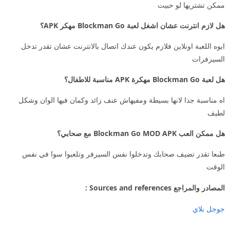
ممكن تشتريها لو حبيت
هل لازم انترنت عشان اشغل لعبة Blockman Go مهكر APK؟
ايوه اللعبة اونلاين فلازم يكون عندك اتصال بالانترنت عشان تقدر تدخل
السيرفرات
هل لعبة Blockman Go مهكرة APK مناسبة للاطفال؟
اه مناسبة جدا لانها بسيطة ومفيهاش عنف زائد وكمان فيها الوان وشكل
لطيف
هل ممكن العب Blockman Go MOD APK مع صحابي؟
طبعا تقدر تضيف صحابك وتدخلوا نفس السيرفر وتلعبوا سوا في نفس
الوقت
المصادر والمراجع Sources and references :
جوجل بلاي