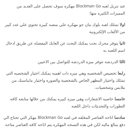
عند تنزيل لعبه Blockman Go مهكره سوف تحصل على العديد من
المميزات الكثيره منها:
اولا
تمتلك لعبه بلوك مان جو مهكره علي منصه كبيره تحتوي علي عدد كبير
من الألعاب الإلكترونية
ثانيا
يتوفر محرك بحث يمكنك البحث عن العابك المفضله عن طريق ادخال
اسم اللعبه به
ثالثا
الدردشه تتوفر ميزه الدردشه للتواصل بين الاعبين
رابعا
تخصيص الشخصيه وهي ميزه ذات اهميه يمكنك اختيار الشخصيه التي
تمثلك واختيار المظهر الخاص بالشخصية والصوره واختيار مايناسبك من
ملابس وشخصيات.
خامسا
خاصيه الاشعارات وهي ميزه كبيره يمكنك من خلالها متابعه كافه
التطورات والتحديثات داخل اللعبه
سادسا
اتاحه العناصر المغلقه في لعبه Blockman Go مهكر التي تحتاج الي
دفع مبالغ ماليه لكن في هذه النسخه المهكره يتم اتاحه كافه العناصر متاحه