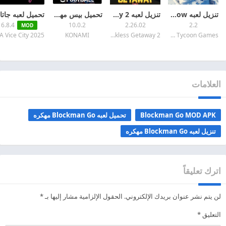
تنزيل لعبه Ski Resort: Idle Tycoon & Snow مهكرة 2026 اخر اصدار APK للاندرويد
تنزيل لعبه Reckless Getaway 2 مهكره 2026 اخر اصدار APK للاندرويد
تحميل بيس مهكرة 2026 eFootball PES اخر اصدار APK + MOD للاندرويد
6.8.4
10.0.2
2.26.02
2.2
MOD
KONAMI
Reckless Getaway 2
GGDS - Idle Tycoon Games
العلامات
Blockman Go MOD APK
تحميل لعبه Blockman Go مهكره
تنزيل لعبه Blockman Go مهكره
اترك تعليقاً
لن يتم نشر عنوان بريدك الإلكتروني.
الحقول الإلزامية مشار إليها بـ
*
التعليق
*