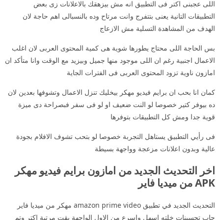
اللى عجبنى اكتر فى التطبيق انه مش بيزهقك بالاعلانات زى بعض
التطبيقات التانية يعنى بتتفرج وانت مرتاح وده بالنسبالى اهم حاجة لان
الهدف من المشاهدة التسلية مش الازعاج
بس الحاجة اللى محتاج يطورها شوية هى كمية المحتوى العربى لان اغلب
الاعمال اجنبية رغم ان اللى موجود منها جميل وبيزيد مع الوقت وانا متأكد ان
امازون ناوية تزود المحتوى العربى فى الفترات الجاية
كمان انا بحب ان برايم فيديو مهكر بيخليك تنزل الاعمال وتشوفها بعدين لان
ده بيوفر كتير خصوصا لو النت ضعيف او لو فى سفر فبصراحة دى ميزة
قوية جدا ومش كل التطبيقات بتوفرها
فى رأيي التطبيق يستاهل التجربة خصوصا لو بتحب تشوف الافلام بجودة
عالية وبدون اعلانات مزعجة وواجهة بسيطة
اخر التحديث الجديد من امازون برايم فيديو مهكر
APK من ميديا فاير
التحديث الجديد في تطبيق amazon prime video مهكر من ميديا فاير
جاب تحسينات خلته اسهل واسرع من الاول الواجهة بقت مرتبة اكتر وتم