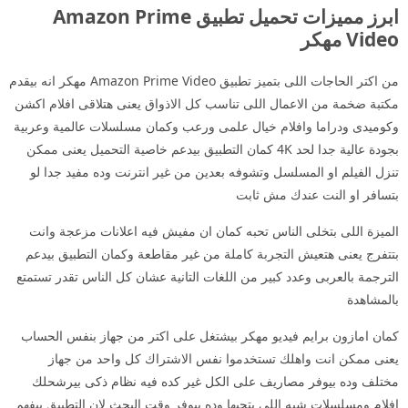
ابرز مميزات تحميل تطبيق Amazon Prime
Video مهكر
من اكتر الحاجات اللى بتميز تطبيق Amazon Prime Video مهكر انه بيقدم
مكتبة ضخمة من الاعمال اللى تناسب كل الاذواق يعنى هتلاقى افلام اكشن
وكوميدى ودراما وافلام خيال علمى ورعب وكمان مسلسلات عالمية وعربية
بجودة عالية جدا لحد 4K كمان التطبيق بيدعم خاصية التحميل يعنى ممكن
تنزل الفيلم او المسلسل وتشوفه بعدين من غير انترنت وده مفيد جدا لو
بتسافر او النت عندك مش ثابت
الميزة اللى بتخلى الناس تحبه كمان ان مفيش فيه اعلانات مزعجة وانت
بتتفرج يعنى هتعيش التجربة كاملة من غير مقاطعة وكمان التطبيق بيدعم
الترجمة بالعربى وعدد كبير من اللغات التانية عشان كل الناس تقدر تستمتع
بالمشاهدة
كمان امازون برايم فيديو مهكر بيشتغل على اكتر من جهاز بنفس الحساب
يعنى ممكن انت واهلك تستخدموا نفس الاشتراك كل واحد من جهاز
مختلف وده بيوفر مصاريف على الكل غير كده فيه نظام ذكى بيرشحلك
افلام ومسلسلات شبه اللى بتحبها وده بيوفر وقت البحث لان التطبيق بيفهم