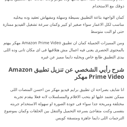
ذوقك مع الاستخدام
كمان الواجهة بتاعة التطبيق بسيطة وسهلة ومفيهاش تعقيد وده بيخليه
مناسب لكل الاعمار سواء صغير او كبير وكمان سرعة تشغيل الفيديو ممتازة
حتى لو النت متوسط
ومن المميزات الجميلة كمان ان تطبيق Amazon Prime Video مهكر بيهتم
بالمحتوى الحصرى يعنى فيه اعمال مش هتلاقيها فى اى مكان تانى وده اللى
بيدى التطبيق طابع خاص ويخليه دايما مميز عن غيره
شرح رأيي الشخصي عن تنزيل تطبيق Amazon
Prime Video مهكر
انا شايف بصراحة ان تطبيق برايم فيديو مهكر من احسن المنصات اللى
ممكن تعتمد عليها لو بتحب الافلام والمسلسلات لانه فعلا بيقدم تجربة
مختلفة ومريحة جدا سواء فى جودة الصورة او سهولة الاستخدام جربته
بنفسى وكنت متفاجئ بسرعة التحميل والتنقل بين الحلقات وكمان بموضوع
الترجمات اللى دايما جاهزة ومنسقة كويس