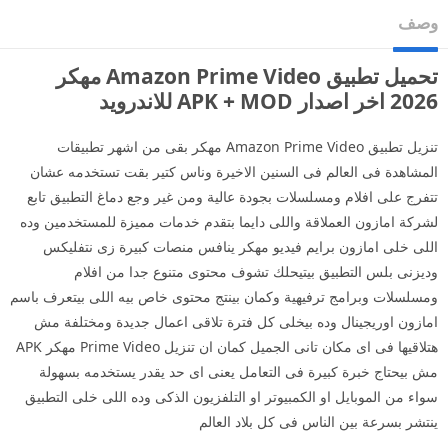
وصف
تحميل تطبيق Amazon Prime Video مهكر
2026 اخر اصدار APK + MOD للاندرويد
تنزيل تطبيق Amazon Prime Video مهكر بقى من اشهر تطبيقات
المشاهدة فى العالم فى السنين الاخيرة وناس كتير بقت تستخدمه عشان
تتفرج على افلام ومسلسلات بجودة عالية ومن غير وجع دماغ التطبيق تابع
لشركة امازون العملاقة واللى دايما بتقدم خدمات مميزة للمستخدمين وده
اللى خلى امازون برايم فيديو مهكر ينافس منصات كبيرة زى نتفليكس
وديزنى بلس التطبيق بيتيحلك تشوف محتوى متنوع جدا من افلام
ومسلسلات وبرامج ترفيهية وكمان بينتج محتوى خاص بيه اللى بيتعرف باسم
امازون اوريجينال وده بيخلى كل فترة تلاقى اعمال جديدة ومختلفة مش
هتلاقيها فى اى مكان تانى الجميل كمان ان تنزيل Prime Video مهكر APK
مش بيحتاج خبرة كبيرة فى التعامل يعنى اى حد يقدر يستخدمه بسهولة
سواء من الموبايل او الكمبيوتر او التلفزيون الذكى وده اللى خلى التطبيق
ينتشر بسرعة بين الناس فى كل بلاد العالم