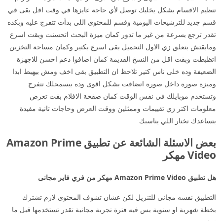
تنظيم الاقسام بشكل يخليك توصل لأي حاجة عايزها في وقت اقل بقى في
قسم جديد للترشيحات اليومية وقسم للمحتوى اللي بدأت تتفرج عليه وبكده
تقدر ترجع بسرعة من غير ما تدور كمان ميزة البحث اتحسنت وبقت اسرع
ومابقتش بتعلق زي الاول التحميل بقى اسرع بكتير وكمان مساحة التخزين
اتظبطت وبقت اقل من النسخ القديمة كمان اضافوا دعم احسن للاجهزة
الضعيفة وده خلى ناس كتير تلاحظ ان التطبيق بقى اخف ومش بيهبط ابدا
وميزة صورة داخل صورة اتضافت بشكل اقوى وده بيسمحلك تتفرج
وتستخدم موبايلك في نفس الوقت كمان صفحة الافلام بقت تعرض
معلومات اكتر زي تقييمات وممثلين ووقت العرض وحاجات تانية مفيدة
بتساعدك تختار اللي يناسبك
بعض الاسئلة الشائعة عن تطبيق Amazon Prime
Video مهكر
هل تطبيق Amazon Prime Video مهكر من فري فاير مجانى
التطبيق نفسه مجانى للتنزيل لكن عشان تشوف المحتوى لازم تشترك
بخطة شهرية او سنوية بس فيه فترة تجربة مجانية تقدر تستخدمها قبل ما