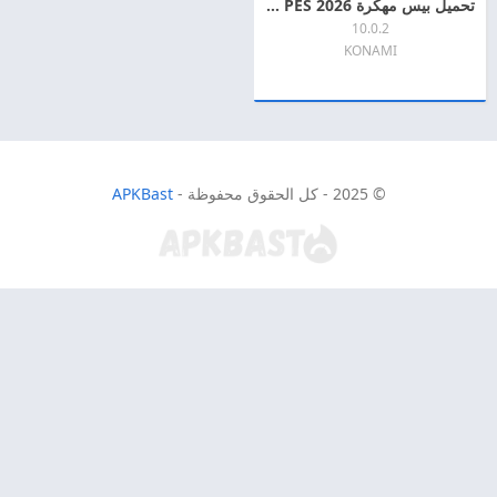
تحميل بيس مهكرة 2026 eFootball PES اخر اصدار APK + MOD للاندرويد
10.0.2
KONAMI
© 2025 - كل الحقوق محفوظة -
APKBast