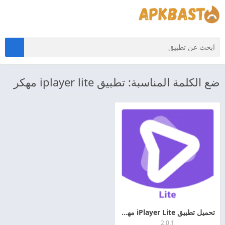
ضع الكلمة المناسبة: تطبيق iplayer lite مهكر
تحميل تطبيق iPlayer Lite مهكر 2026 اخر اصدار APK + MOD للاندرويد
2.0.1