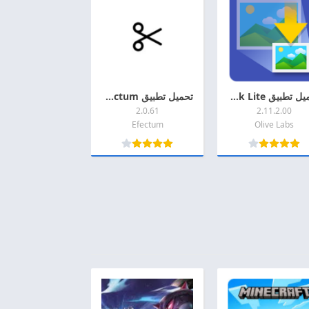
تحميل تطبيق Image Shrink Lite مهكرة 2026 اخر اصدار APK + MOD للاندرويد
تحميل تطبيق Efectum مهكر 2026 اخر اصدار MOD + APK للأندرويد
2.0.61
2.11.2.00
Efectum
Olive Labs