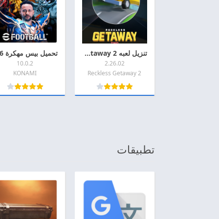
تنزيل لعبه Reckless Getaway 2 مهكره 2026 اخر اصدار APK للاندرويد
10.0.2
2.26.02
KONAMI
Reckless Getaway 2
تطبيقات