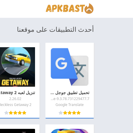
أحدث التطبيقات على موقعنا
تحميل تطبيق جوجل ترجمه 2026 Google Translate اخر اصدار APK للاندرويد
تنزيل لعب
2.26.02
9.3.78.731229477.7-release
Reckless Getaway 2
Google Translate