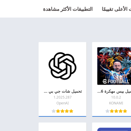
الأعلى تقييمًا
التطبيقات الأكثر مشاهدة
تحميل بيس مهكرة 2026 eFootball PES اخر اصدار APK + MOD للاندرويد
تحميل شات جي بي تي مهكر 2026 Chat GPT Pro MOD + APK اخر اصدار للاندرويد
1.2025.287
10.0.2
OpenAI
KONAMI