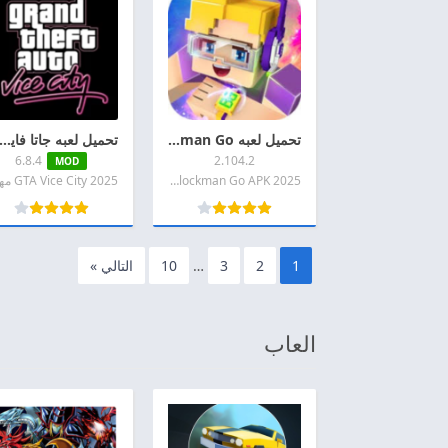
تحميل لعبه Blockman Go مهكره 2026 اخر اصدار APK + MOD للاندرويد
تحميل لعبه جاتا فايس سيتي مهكره 2026 GTA Vice City APK اخر اصدار ل
6.8.4
2.104.2
MOD
2025 Blockman Go APK مهكره
1
2
3
…
10
التالي »
العاب