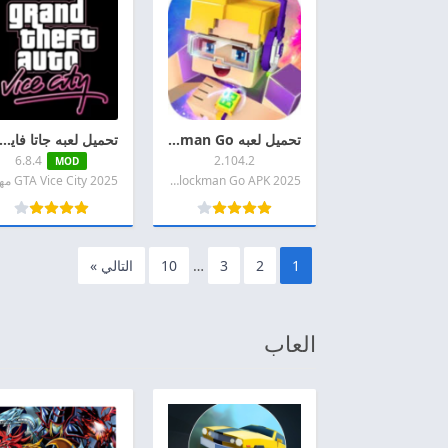
تحميل لعبه Blockman Go مهكره 2026 اخر اصدار APK + MOD للاندرويد
تحميل لعبه جاتا فايس سيتي مهكره 2026 GTA Vice City APK اخر اصدار ل
6.8.4
2.104.2
MOD
2025 Blockman Go APK مهكره
1
2
3
…
10
التالي »
العاب