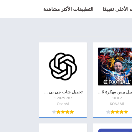
الأعلى تقييمًا
التطبيقات الأكثر مشاهدة
تحميل بيس مهكرة 2026 eFootball PES اخر اصدار APK + MOD للاندرويد
تحميل شات جي بي تي مهكر 2026 Chat GPT Pro MOD + APK اخر اصدار للاندرويد
1.2025.287
10.0.2
OpenAI
KONAMI