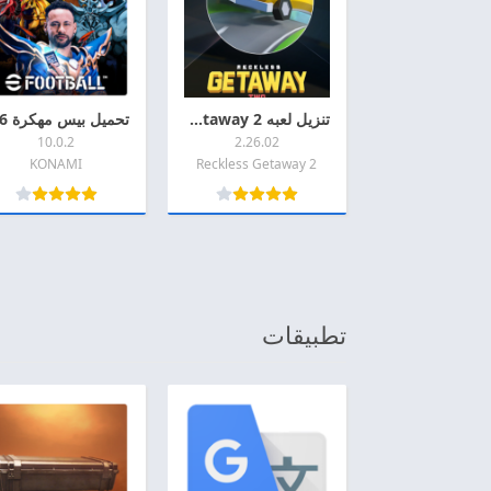
تنزيل لعبه Reckless Getaway 2 مهكره 2026 اخر اصدار APK للاندرويد
10.0.2
2.26.02
KONAMI
Reckless Getaway 2
تطبيقات