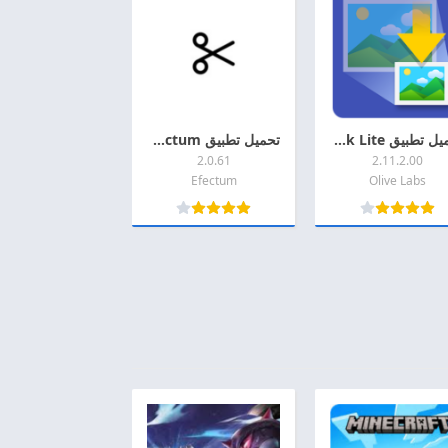
تحميل تطبيق Image Shrink Lite مهكرة 2026 اخر اصدار APK + MOD للاندرويد
تحميل تطبيق Efectum مهكر 2026 اخر اصدار MOD + APK للأندرويد
2.0.61
2.11.2.00
Efectum
Olive Labs