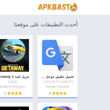
أحدث التطبيقات على موقعنا
تحميل تطبيق جوجل ترجمه 2026 Google Translate اخر اصدار APK للاندرويد
تنزيل لعب
2.26.02
9.3.78.731229477.7-release
Reckless Getaway 2
Google Translate