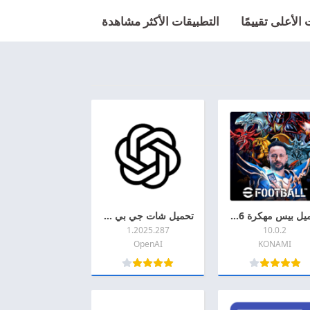
الأعلى تقييمًا
التطبيقات الأكثر مشاهدة
تحميل بيس مهكرة 2026 eFootball PES اخر اصدار APK + MOD للاندرويد
تحميل شات جي بي تي مهكر 2026 Chat GPT Pro MOD + APK اخر اصدار للاندرويد
1.2025.287
10.0.2
OpenAI
KONAMI