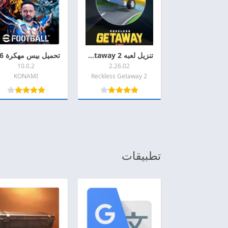
تنزيل لعبه Reckless Getaway 2 مهكره 2026 اخر اصدار APK للاندرويد
10.0.2
2.26.02
KONAMI
Reckless Getaway 2
تطبيقات