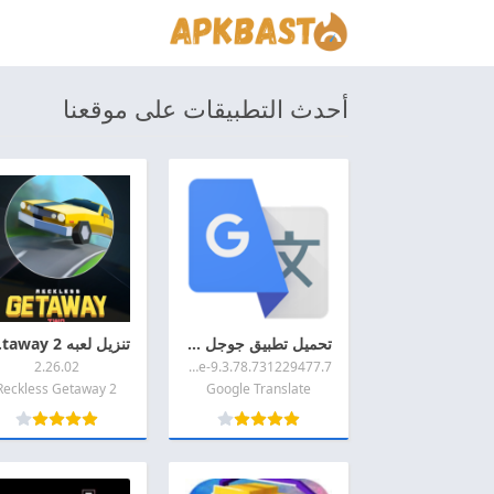
أحدث التطبيقات على موقعنا
تحميل تطبيق جوجل ترجمه 2026 Google Translate اخر اصدار APK للاندرويد
تنزيل لعب
2.26.02
9.3.78.731229477.7-release
Reckless Getaway 2
Google Translate