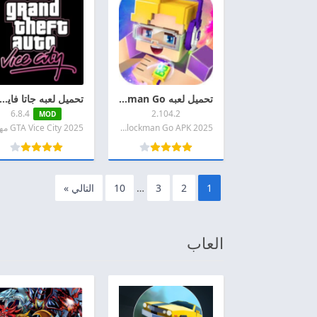
تحميل لعبه Blockman Go مهكره 2026 اخر اصدار APK + MOD للاندرويد
تحميل لعبه جاتا فايس سيتي مهكره 2026 GTA Vice City APK اخر اصدار ل
6.8.4
2.104.2
MOD
2025 Blockman Go APK مهكره
1
2
3
…
10
التالي »
العاب