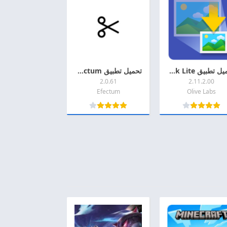
تحميل تطبيق Image Shrink Lite مهكرة 2026 اخر اصدار APK + MOD للاندرويد
تحميل تطبيق Efectum مهكر 2026 اخر اصدار MOD + APK للأندرويد
2.0.61
2.11.2.00
Efectum
Olive Labs