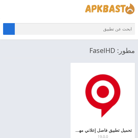
مطور: FaselHD
تحميل تطبيق فاصل إعلاني مهكر 2026 FaselHD APK اخر اصدار للاندرويد
19.0.0