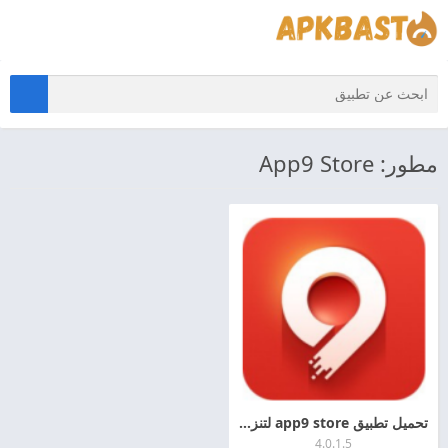
مطور: App9 Store
تحميل تطبيق app9 store لتنزيل الالعاب المهكره 2026 اخر اصدار APK للأندرويد
4.0.1.5