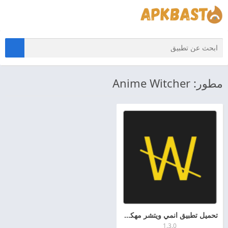
مطور: Anime Witcher
تحميل تطبيق انمي ويتشر مهكر 2026 Anime Witcher اخر اصدار APK للاندرويد
1.3.0