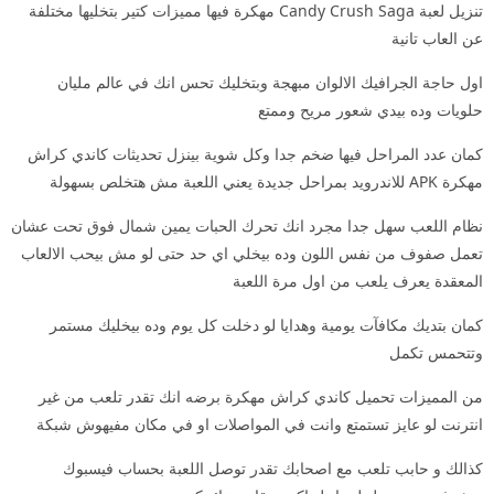
تنزيل لعبة Candy Crush Saga مهكرة فيها مميزات كتير بتخليها مختلفة
عن العاب تانية
اول حاجة الجرافيك الالوان مبهجة وبتخليك تحس انك في عالم مليان
حلويات وده بيدي شعور مريح وممتع
كمان عدد المراحل فيها ضخم جدا وكل شوية بينزل تحديثات كاندي كراش
مهكرة APK للاندرويد بمراحل جديدة يعني اللعبة مش هتخلص بسهولة
نظام اللعب سهل جدا مجرد انك تحرك الحبات يمين شمال فوق تحت عشان
تعمل صفوف من نفس اللون وده بيخلي اي حد حتى لو مش بيحب الالعاب
المعقدة يعرف يلعب من اول مرة اللعبة
كمان بتديك مكافآت يومية وهدايا لو دخلت كل يوم وده بيخليك مستمر
وتتحمس تكمل
من المميزات تحميل كاندي كراش مهكرة برضه انك تقدر تلعب من غير
انترنت لو عايز تستمتع وانت في المواصلات او في مكان مفيهوش شبكة
كذالك و حابب تلعب مع اصحابك تقدر توصل اللعبة بحساب فيسبوك