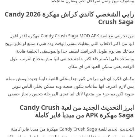
وتشوف مين وصل لمراحل اكتر وتقارن نتائجكم
رايي الشخصي كاندي كراش مهكرة 2026 Candy
Crush Saga
من تجربتي مع لعبة Candy Crush Saga MOD APK مهكره اقدر اقول
انها من اكتر الالعاب اللي بتخليك تنسى الوقت وده شيء ممتع لو عايز تريح
دماغك بعد يوم طويل الجرافيك لطيف جدا والموسيقى الخلفية هادية
وبتساعد على الاسترخاء اكتر حاجة عجبتني انها مش بتحتاج انترنت طول
الوقت يعني ممكن العبها في اي مكان
وكمان فكرة ان في مراحل كتير جدا بتخلي اللعبة دايما جديدة ومش مملة
بس لازم اعترف انها ساعات بتكون صعبة وده ممكن يخلي الناس تتوتر
شوية لكن ده جزء من متعتها لانك لما تعدي المرحلة بتحس بانجاز حقيقي
ابرز التحديث الجديد من لعبة Candy Crush
Saga مهكرة APK من ميديا فاير كاملة
التحديث الجديد للعبة Candy Crush Saga مهكرة من ميديا فاير كاملة
جاب تغييرات كويسة جدا اولها تصميم بعض اللفات بقى اجمل وسلس اكتر