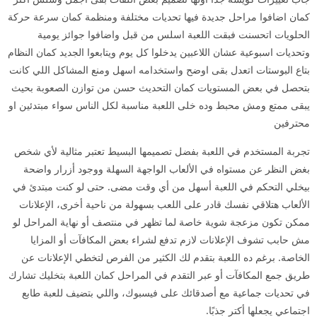
كمان اضافوا مراحل جديدة فيها تحديات مختلفة ومنظمة كمان سرعة حركة
الحلويات اتحسنت فبقت اللعبة اسلس من قبل واضافوا جوائز يومية
وتحديات اسبوعية عشان اللاعبين يدخلوا كل يوم ويتابعوا الجديد كمان النظام
بتاع البوستات اتعدل بقى اوضح واستخدامه اسهل ومنع المشاكل اللي كانت
بتحصل في بعض المستويات كمان التحديث حسن من توازن الصعوبة بحيث
يبقى ممتع ومش محبط وده خلى اللعبة مناسبة لكل الناس سواء مبتدئين او
محترفين
تجربة المستخدم في اللعبة بفضل تصميمها البسيط تعتبر مثالية لأي شخص
بغض النظر عن مستواه في الألعاب الواجهة السهلة ووجود أزرار واضحة
بيخلي التحكم في اللعبة أسهل من أي وقت مضى. حتى لو كنت مبتدئ في
الألعاب هتلاقي نفسك قادر على اللعب بسهولة من ناحية أخرى، الإعلانات
ممكن تكون مزعجة شوية خاصة لما تظهر في منتصف أو نهاية المراحل لو
مش حابب تشوف الإعلانات لازم تدفع لشراء بعض المكافآت أو المزايا
الخاصة. برغم ده اللعبة بتقدم لك الكثير من الفرص لتخطي الإعلانات عن
طريق جمع المكافآت أو عبر التقدم في المراحل كمان اللعبة بتخليك تشارك
في تحديات جماعية مع أصدقائك على فيسبوك، واللي بتضيف للعبة طابع
اجتماعي يجعلها أكتر جذبًا.